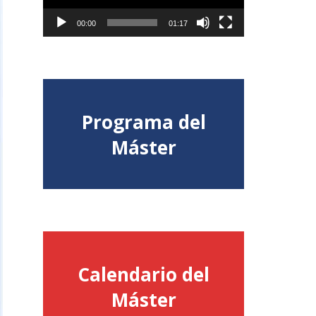
00:00
01:17
Programa del
Consulta aquí el
Máster
detalle del Programa
Calendario del
Consulta aquí el
Máster
Calendario