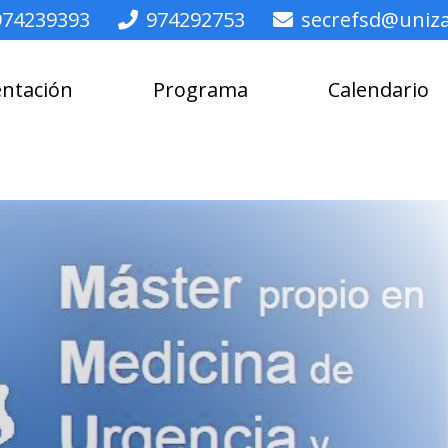
974239393
974292753
secrefsd@uniza
entación
Programa
Calendario