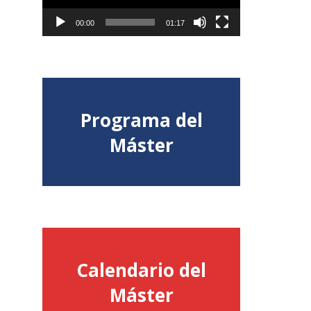
00:00
01:17
s
Programa del
Consulta aquí el
Máster
detalle del Programa
Calendario del
Consulta aquí el
Máster
Calendario