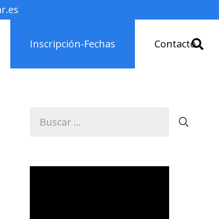
r.es
Inscripción-Fechas
Contacto
Buscar:
Reproductor
de
vídeo