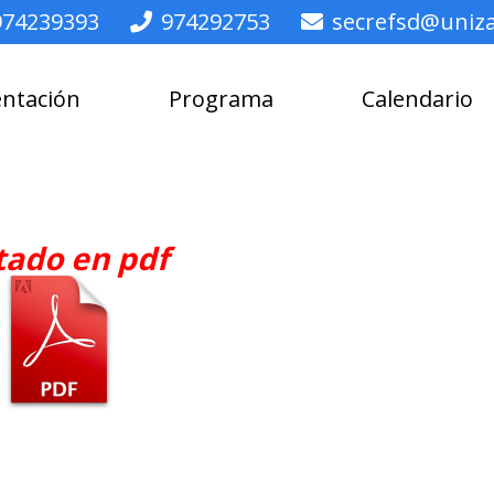
974239393
974292753
secrefsd@uniza
entación
Programa
Calendario
tado en pdf